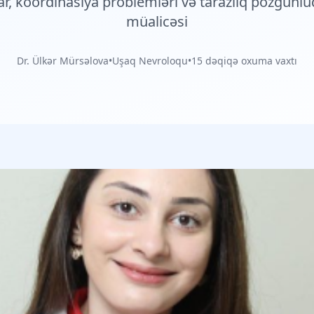
r, koordinasiya problemləri və tarazlıq pozğunlu
müalicəsi
Dr. Ülkər Mürsəlova
•
Uşaq Nevroloqu
•
15 dəqiqə oxuma vaxtı