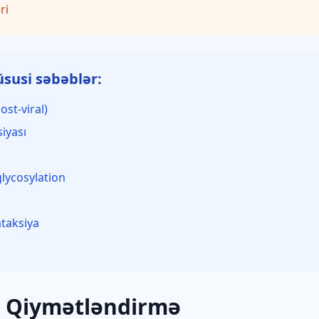
ri
susi səbəblər:
ost-viral)
iyası
glycosylation
ataksiya
ə Qiymətləndirmə