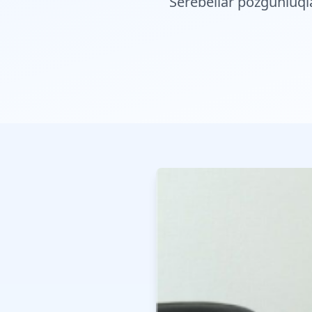
Serebellar pozğunluqla