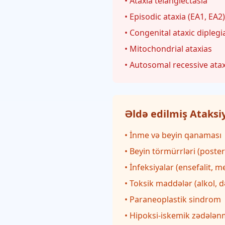
• Ataxia telangiectasia
• Episodic ataxia (EA1, EA2)
• Congenital ataxic diplegi
• Mitochondrial ataxias
• Autosomal recessive atax
Əldə edilmiş Ataksiy
• İnme və beyin qanaması
• Beyin törmürrləri (poster
• İnfeksiyalar (ensefalit, m
• Toksik maddələr (alkol, 
• Paraneoplastik sindrom
• Hipoksi-iskemik zədələ