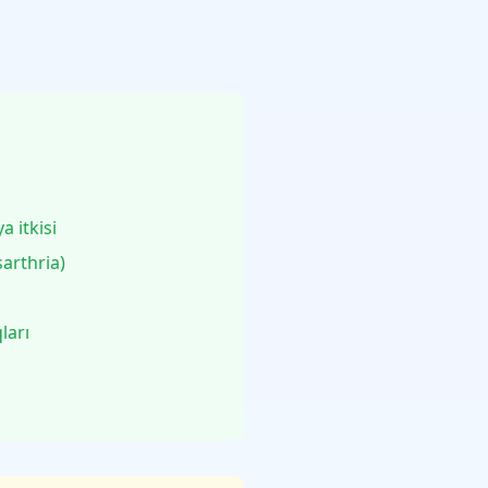
a itkisi
sarthria)
ları