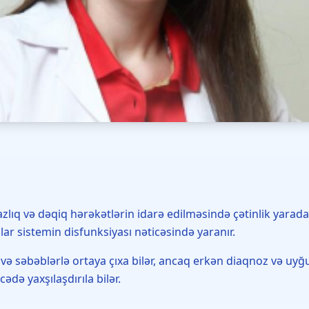
azlıq və dəqiq hərəkətlərin idarə edilməsində çətinlik yarad
lar sistemin disfunksiyası nəticəsində yaranır.
 və səbəblərlə ortaya çıxa bilər, ancaq erkən diaqnoz və uyğ
ədə yaxşılaşdırıla bilər.