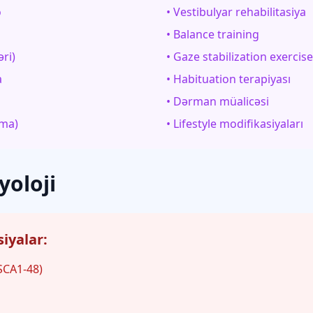
o
• Vestibulyar rehabilitasiya
• Balance training
ri)
• Gaze stabilization exercis
a
• Habituation terapiyası
ş
• Dərman müalicəsi
ama)
• Lifestyle modifikasiyaları
yoloji
siyalar:
(SCA1-48)