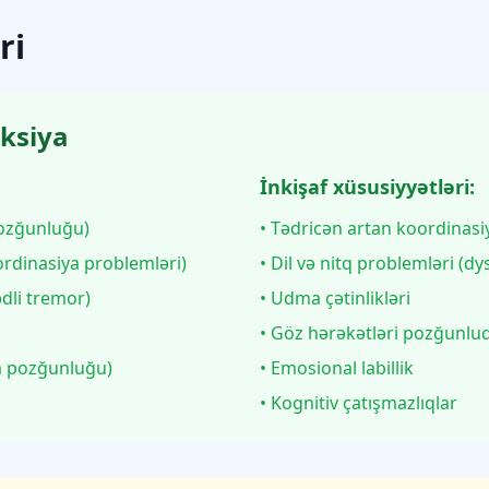
ri
aksiya
İnkişaf xüsusiyyətləri:
pozğunluğu)
• Tədricən artan koordinasiy
ordinasiya problemləri)
• Dil və nitq problemləri (dy
dli tremor)
• Udma çətinlikləri
• Göz hərəkətləri pozğunluq
m pozğunluğu)
• Emosional labillik
• Kognitiv çatışmazlıqlar