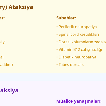
ry) Ataksiya
ər:
Səbəblər:
• Periferik neuropatiya
• Spinal cord xəstəlikləri
liyi
• Dorsal kolumnların zədəl
• Vitamin B12 çatışmazlığı
ası
• Diabetik neuropatiya
 addım)
• Tabes dorsalis
taksiya
Müalicə yanaşmaları: