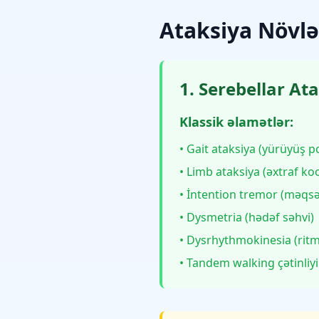
Ataksiya Növlə
1. Serebellar At
Klassik əlamətlər:
• Gait ataksiya (yürüyüş 
• Limb ataksiya (əxtraf ko
• İntention tremor (məqsə
• Dysmetria (hədəf səhvi)
• Dysrhythmokinesia (rit
• Tandem walking çətinliyi