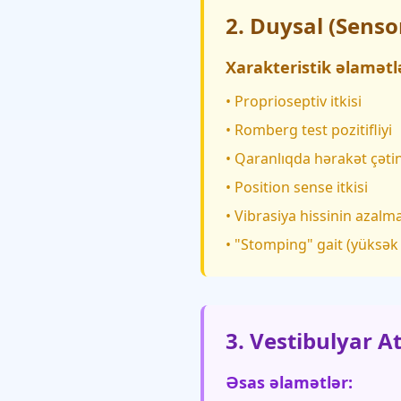
2. Duysal (Senso
Xarakteristik əlamətl
• Proprioseptiv itkisi
• Romberg test pozitifliyi
• Qaranlıqda hərakət çətin
• Position sense itkisi
• Vibrasiya hissinin azalm
• "Stomping" gait (yüksək
3. Vestibulyar A
Əsas əlamətlər: