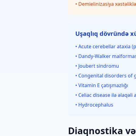
• Demielinizasiya xəstəliklə
Uşaqlıq dövründə xü
• Acute cerebellar ataxia (p
• Dandy-Walker malformas
• Joubert sindromu
• Congenital disorders of 
• Vitamin E çatışmazlığı
• Celiac disease ilə əlaqəli 
• Hydrocephalus
Diaqnostika v