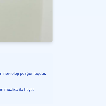
an nevroloji pozğunluqdur.
un müalicə ilə həyat