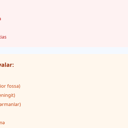
a
ias
alar:
ior fossa)
eningit)
dərmanlar)
nmə