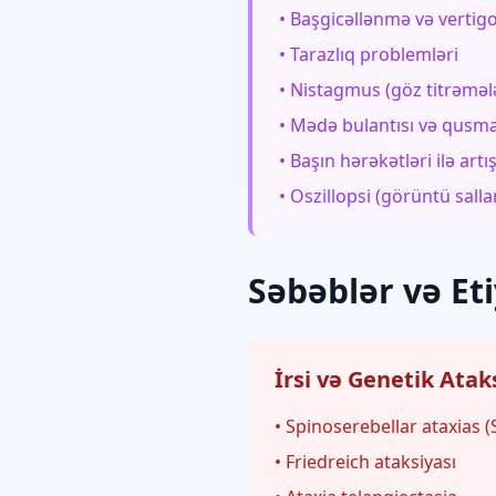
• Başgicəllənmə və vertig
• Tarazlıq problemləri
• Nistagmus (göz titrəmələ
• Mədə bulantısı və qusm
• Başın hərəkətləri ilə artı
• Oszillopsi (görüntü sall
Səbəblər və Eti
İrsi və Genetik Atak
• Spinoserebellar ataxias 
• Friedreich ataksiyası