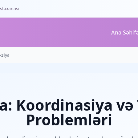
əstəxanası
Ana Səhif
ksiya
a: Koordinasiya və 
Problemləri