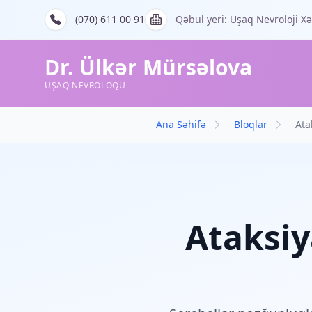
(070) 611 00 91
Qəbul yeri: Uşaq Nevroloji X
Dr. Ülkər Mürsəlova
UŞAQ NEVROLOQU
Ana Səhifə
Bloqlar
Ata
Ataksiy