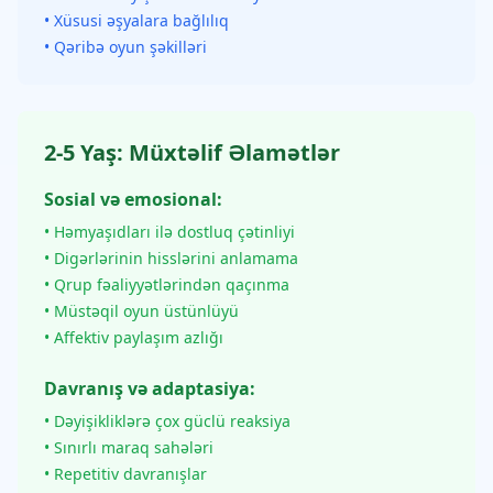
• Xüsusi əşyalara bağlılıq
• Qəribə oyun şəkilləri
2-5 Yaş: Müxtəlif Əlamətlər
Sosial və emosional:
• Həmyaşıdları ilə dostluq çətinliyi
• Digərlərinin hisslərini anlamama
• Qrup fəaliyyətlərindən qaçınma
• Müstəqil oyun üstünlüyü
• Affektiv paylaşım azlığı
Davranış və adaptasiya:
• Dəyişikliklərə çox güclü reaksiya
• Sınırlı maraq sahələri
• Repetitiv davranışlar