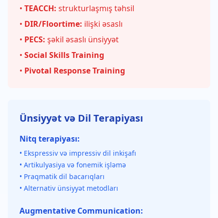
•
TEACCH:
strukturlaşmış təhsil
•
DIR/Floortime:
ilişki əsaslı
•
PECS:
şəkil əsaslı ünsiyyət
•
Social Skills Training
•
Pivotal Response Training
Ünsiyyət və Dil Terapiyası
Nitq terapiyası:
• Ekspressiv və impressiv dil inkişafı
• Artikulyasiya və fonemik işləmə
• Praqmatik dil bacarıqları
• Alternativ ünsiyyət metodları
Augmentative Communication: