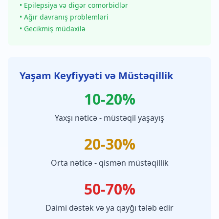
• Epilepsiya və digər comorbidlər
• Ağır davranış problemləri
• Gecikmiş müdaxilə
Yaşam Keyfiyyəti və Müstəqillik
10-20%
Yaxşı nəticə - müstəqil yaşayış
20-30%
Orta nəticə - qismən müstəqillik
50-70%
Daimi dəstək və ya qayğı tələb edir