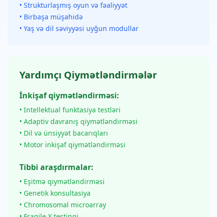
• Strukturlaşmış oyun və fəaliyyət
• Birbaşa müşahidə
• Yaş və dil səviyyəsi uyğun modullar
Yardımçı Qiymətləndirmələr
İnkişaf qiymətləndirməsi:
• Intellektual funktasiya testləri
• Adaptiv davranış qiymətləndirməsi
• Dil və ünsiyyət bacarıqları
• Motor inkişaf qiymətləndirməsi
Tibbi araşdırmalar:
• Eşitmə qiymətləndirməsi
• Genetik konsultasiya
• Chromosomal microarray
• Fragile X testingi