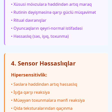
• Xüsusi mövzulara həddindən artıq maraq
• Rutinin dəyişməsinə qarşı güclü müqavimət
• Ritual davranışlar
• Oyuncaqların qeyri-normal istifadəsi
• Həssaslıq (səs, işıq, toxunma)
4. Sensor Həssaslıqlar
Hipersensitivlik:
• Səslərə həddindən artıq həssaslıq
• İşığa qarşı reaksiya
• Müəyyən toxunmalara mənfi reaksiya
• Qida teksturalarından qaçınma