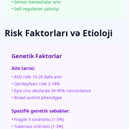
• Sensor həssaslıqlar artır
• Self-regulation çətinliyi
Risk Faktorları və Etioloji
Genetik Faktorlar
Aile tarixi:
• ASD riski 10-20 dəfə artır
• Qardaş/bacı riski 2-18%
• Eyni cins əkizlərdə 36-95% concordance
• Broad autism phenotype
Spesifik genetik səbəblər:
• Fragile X sindromu (1-5%)
• Tuberous sclerosis (1-3%)