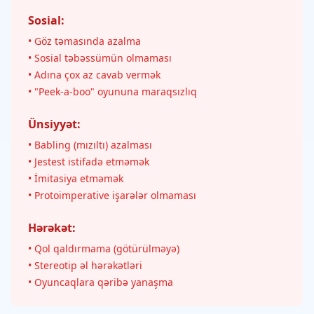
Sosial:
• Göz təmasında azalma
• Sosial təbəssümün olmaması
• Adına çox az cavab vermək
• "Peek-a-boo" oyununa maraqsızlıq
Ünsiyyət:
• Babling (mızıltı) azalması
• Jestest istifadə etməmək
• İmitasiya etməmək
• Protoimperative işarələr olmaması
Hərəkət:
• Qol qaldırmama (götürülməyə)
• Stereotip əl hərəkətləri
• Oyuncaqlara qəribə yanaşma