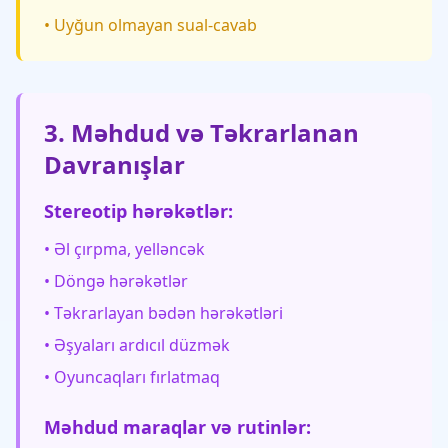
• Uyğun olmayan sual-cavab
3. Məhdud və Təkrarlanan
Davranışlar
Stereotip hərəkətlər:
• Əl çırpma, yelləncək
• Döngə hərəkətlər
• Təkrarlayan bədən hərəkətləri
• Əşyaları ardıcıl düzmək
• Oyuncaqları fırlatmaq
Məhdud maraqlar və rutinlər: