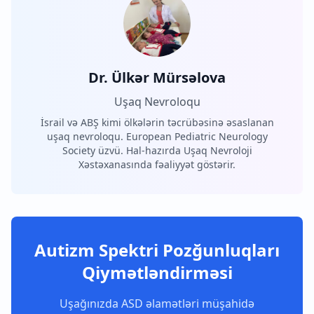
Dr. Ülkər Mürsəlova
Uşaq Nevroloqu
İsrail və ABŞ kimi ölkələrin təcrübəsinə əsaslanan
uşaq nevroloqu. European Pediatric Neurology
Society üzvü. Hal-hazırda Uşaq Nevroloji
Xəstəxanasında fəaliyyət göstərir.
Autizm Spektri Pozğunluqları
Qiymətləndirməsi
Uşağınızda ASD əlamətləri müşahidə