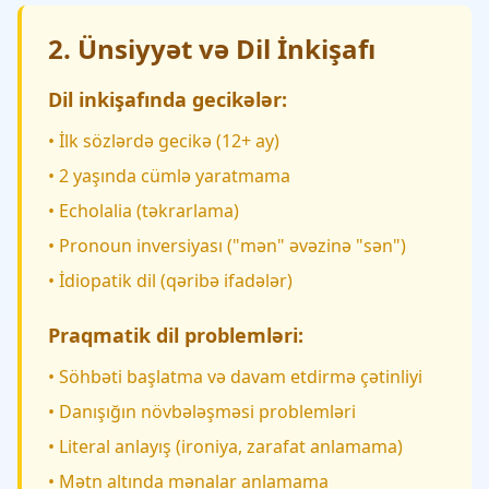
2. Ünsiyyət və Dil İnkişafı
Dil inkişafında gecikələr:
• İlk sözlərdə gecikə (12+ ay)
• 2 yaşında cümlə yaratmama
• Echolalia (təkrarlama)
• Pronoun inversiyası ("mən" əvəzinə "sən")
• İdiopatik dil (qəribə ifadələr)
Praqmatik dil problemləri:
• Söhbəti başlatma və davam etdirmə çətinliyi
• Danışığın növbələşməsi problemləri
• Literal anlayış (ironiya, zarafat anlamama)
• Mətn altında mənalar anlamama