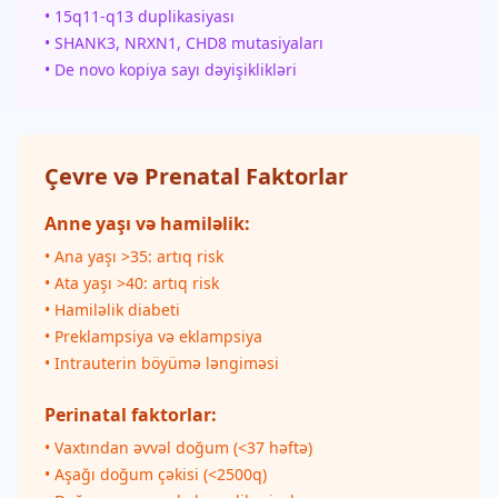
• 15q11-q13 duplikasiyası
• SHANK3, NRXN1, CHD8 mutasiyaları
• De novo kopiya sayı dəyişiklikləri
Çevre və Prenatal Faktorlar
Anne yaşı və hamiləlik:
• Ana yaşı >35: artıq risk
• Ata yaşı >40: artıq risk
• Hamiləlik diabeti
• Preklampsiya və eklampsiya
• Intrauterin böyümə ləngiməsi
Perinatal faktorlar:
• Vaxtından əvvəl doğum (<37 həftə)
• Aşağı doğum çəkisi (<2500q)