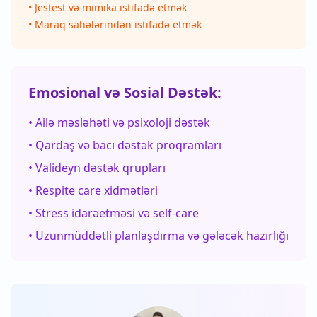
• Jestest və mimika istifadə etmək
• Maraq sahələrindən istifadə etmək
Emosional və Sosial Dəstək:
• Ailə məsləhəti və psixoloji dəstək
• Qardaş və bacı dəstək proqramları
• Valideyn dəstək qrupları
• Respite care xidmətləri
• Stress idarəetməsi və self-care
• Uzunmüddətli planlaşdırma və gələcək hazırlığı