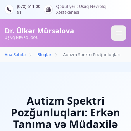
(070) 611 00
Qəbul yeri: Uşaq Nevroloji
91
Xəstəxanası
Dr. Ülkər Mürsəlova
UŞAQ NEVROLOQU
Ana Səhifə
Bloqlar
Autizm Spektri Pozğunluqları
Autizm Spektri
Pozğunluqları: Erkən
Tanıma və Müdaxilə