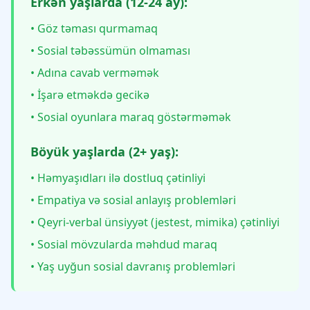
Erkən yaşlarda (12-24 ay):
• Göz təması qurmamaq
• Sosial təbəssümün olmaması
• Adına cavab verməmək
• İşarə etməkdə gecikə
• Sosial oyunlara maraq göstərməmək
Böyük yaşlarda (2+ yaş):
• Həmyaşıdları ilə dostluq çətinliyi
• Empatiya və sosial anlayış problemləri
• Qeyri-verbal ünsiyyət (jestest, mimika) çətinliyi
• Sosial mövzularda məhdud maraq
• Yaş uyğun sosial davranış problemləri