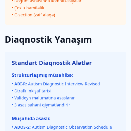
• Doğum əsnasında komplikasiyalar
• Çoxlu hamiləlik
• C-section (zəif əlaqə)
Diaqnostik Yanaşım
Standart Diaqnostik Alətlər
Strukturlaşmış müsahibə:
•
ADI-R:
Autism Diagnostic Interview-Revised
• Ətraflı inkişaf tarixi
• Valideyn məlumatına əsaslanır
• 3 əsas sahəni qiymətləndirir
Müşahidə əsaslı:
•
ADOS-2:
Autism Diagnostic Observation Schedule