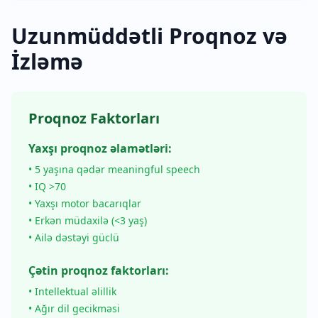
Uzunmüddətli Proqnoz və
İzləmə
Proqnoz Faktorları
Yaxşı proqnoz əlamətləri:
• 5 yaşına qədər meaningful speech
• IQ >70
• Yaxşı motor bacarıqlar
• Erkən müdaxilə (<3 yaş)
• Ailə dəstəyi güclü
Çətin proqnoz faktorları:
• Intellektual əlillik
• Ağır dil gecikməsi