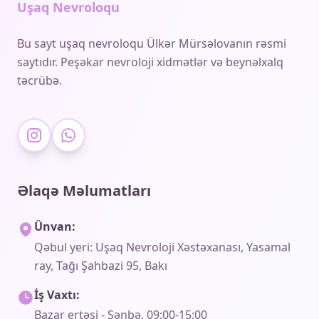
Uşaq Nevroloqu
Bu sayt uşaq nevroloqu Ülkər Mürsəlovanın rəsmi
saytıdır. Peşəkar nevroloji xidmətlər və beynəlxalq
təcrübə.
Əlaqə Məlumatları
Ünvan:
Qəbul yeri: Uşaq Nevroloji Xəstəxanası, Yasamal
ray, Tağı Şahbazi 95, Bakı
İş Vaxtı:
Bazar ertəsi - Şənbə, 09:00-15:00