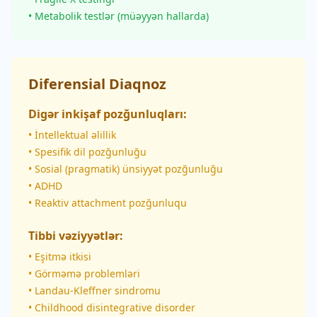
• Metabolik testlər (müəyyən hallarda)
Diferensial Diaqnoz
Digər inkişaf pozğunluqları:
• İntellektual əlillik
• Spesifik dil pozğunluğu
• Sosial (pragmatik) ünsiyyət pozğunluğu
• ADHD
• Reaktiv attachment pozğunluqu
Tibbi vəziyyətlər:
• Eşitmə itkisi
• Görməmə problemləri
• Landau-Kleffner sindromu
• Childhood disintegrative disorder