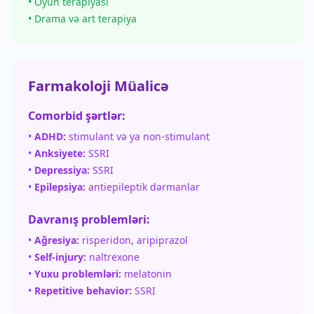
• Oyun terapiyası
• Drama və art terapiya
Farmakoloji Müalicə
Comorbid şərtlər:
•
ADHD:
stimulant və ya non-stimulant
•
Anksiyete:
SSRI
•
Depressiya:
SSRI
•
Epilepsiya:
antiepileptik dərmanlar
Davranış problemləri:
•
Ağresiya:
risperidon, aripiprazol
•
Self-injury:
naltrexone
•
Yuxu problemləri:
melatonin
•
Repetitive behavior:
SSRI