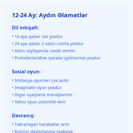
12-24 Ay: Aydın Əlamətlər
Dil inkişafı:
• 16 aya qədər söz yoxdur
• 24 aya qədər 2 sözlü cümlə yoxdur
• Adını söyləyəndə cavab vermir
• Protodeclarative işarələr (göstərmə) yoxdur
Sosial oyun:
• İmitasiya oyunları çox azdır
• Imaginativ oyun yoxdur
• Digər uşaqlarla maraqlanmır
• Yalnız oyun üstünlük verir
Davranış:
• Təkrarlayan hərəkətlər artır
• Rutinin dəyişməsinə reaksiya