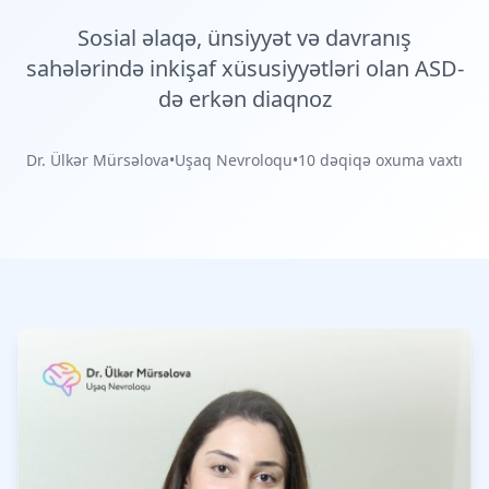
Sosial əlaqə, ünsiyyət və davranış
sahələrində inkişaf xüsusiyyətləri olan ASD-
də erkən diaqnoz
Dr. Ülkər Mürsəlova
•
Uşaq Nevroloqu
•
10 dəqiqə oxuma vaxtı