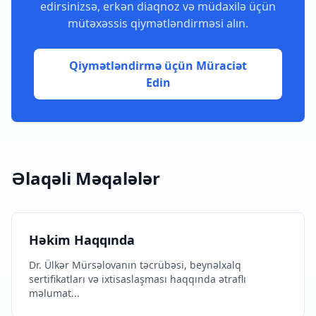
edirsinizsə, erkən diaqnoz və müdaxilə üçün
mütəxəssis qiymətləndirməsi alın.
Qiymətləndirmə üçün Müraciət
Edin
Əlaqəli Məqalələr
Həkim Haqqında
Dr. Ülkər Mürsəlovanın təcrübəsi, beynəlxalq
sertifikatları və ixtisaslaşması haqqında ətraflı
məlumat...